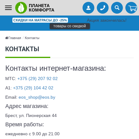
ПЛАНЕТА
Toggle
КОМФОРТА
navigation
Акция закончилась!
СКИДКИ НА МАТРАСЫ ДО -25%
товары со скидкой
Главная
Контакты
КОНТАКТЫ
Контакты интернет-магазина:
МТС:
+375 (29) 207 92 02
A1:
+375 (29) 104 42 02
Email:
eos_shop@eos.by
Адрес магазина:
Брест, ул. Пионерская 44
Время работы:
ежедневно с 9.00 до 21.00